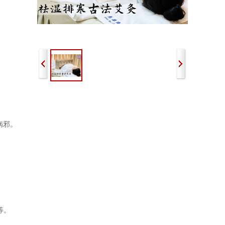
病邪。
等。