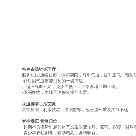
特色古法针灸理疗：
服务功效:通络止疼，调和阴阳，导引气血，提升正气，预防
·针对因气血瘀滞引起的一切痛症。
。适应气血不足，免疫力低下，经络淤堵经期不调。
·体弱多病，身体代谢修复慢的人群。
祛湿排寒古法艾灸
温肾补阳，利水祛湿，温阳散寒，改善湿气重及关节不适
脊柱矫正 骨骼归位
·长期不良姿势引起的体态发生改变扣肩、驼背、探脖、背厚
·青少年脊柱侧弯，辅助增高，含胸驼背。